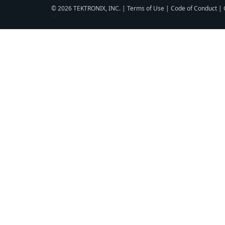
© 2026 TEKTRONIX, INC. |
Terms of Use
|
Code of Conduct
|
▼