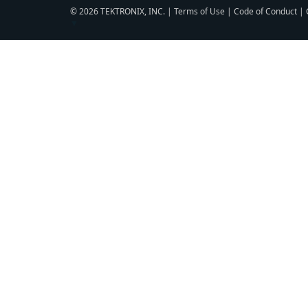
© 2026 TEKTRONIX, INC. |
Terms of Use
|
Code of Conduct
|
▼