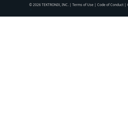
© 2026 TEKTRONIX, INC. |
Terms of Use
|
Code of Conduct
|
▼