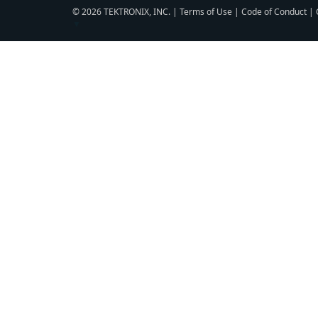
© 2026 TEKTRONIX, INC. |
Terms of Use
|
Code of Conduct
|
▼